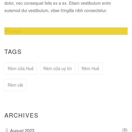
dolor, nec consequat felis ex a ex. Etiam vestibulum enim
euismod dui vestibulum, vitae fringilla nibh consectetur.
Amazing Theme! You can customize it very
easy to fit your needs.
TAGS
Rèm cửa Huế
Rèm cửa uy tín
Rèm Huế
BUY NOW
Rèm vải
ARCHIVES
(5)
August 2023