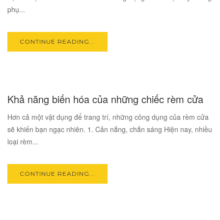
phụ...
CONTINUE READING...
17
Khả năng biến hóa của những chiếc rèm cửa
OCT
Hơn cả một vật dụng để trang trí, những công dụng của rèm cửa
sẽ khiến bạn ngạc nhiên. 1. Cản nắng, chắn sáng Hiện nay, nhiều
loại rèm...
CONTINUE READING...