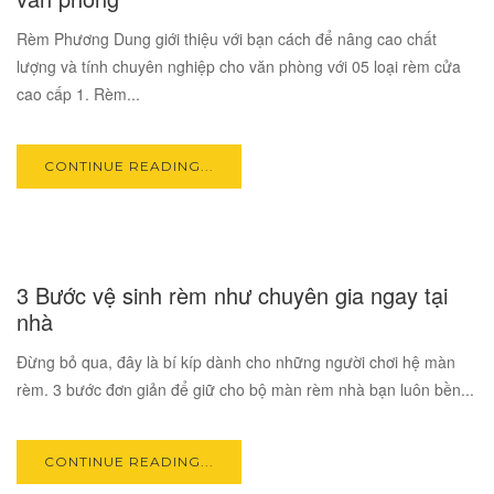
Rèm Phương Dung giới thiệu với bạn cách để nâng cao chất
lượng và tính chuyên nghiệp cho văn phòng với 05 loại rèm cửa
cao cấp 1. Rèm...
CONTINUE READING...
17
3 Bước vệ sinh rèm như chuyên gia ngay tại
OCT
nhà
Đừng bỏ qua, đây là bí kíp dành cho những người chơi hệ màn
rèm. 3 bước đơn giản để giữ cho bộ màn rèm nhà bạn luôn bền...
CONTINUE READING...