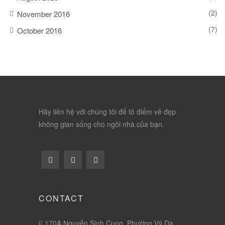
(2)
November 2016
(7)
October 2016
Hãy liên hệ với chúng tôi để tô điểm vẻ đẹp
không gian sống cho ngôi nhà của bạn.
CONTACT
170A Nguyễn Sinh Cung, Phường Vỹ Dạ,