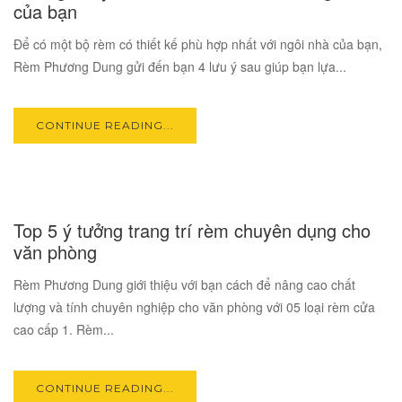
của bạn
Để có một bộ rèm có thiết kế phù hợp nhất với ngôi nhà của bạn,
Rèm Phương Dung gửi đến bạn 4 lưu ý sau giúp bạn lựa...
CONTINUE READING...
17
Top 5 ý tưởng trang trí rèm chuyên dụng cho
OCT
văn phòng
Rèm Phương Dung giới thiệu với bạn cách để nâng cao chất
lượng và tính chuyên nghiệp cho văn phòng với 05 loại rèm cửa
cao cấp 1. Rèm...
CONTINUE READING...