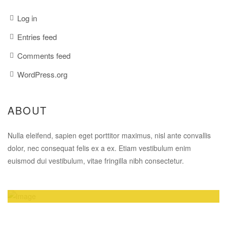
Log in
Entries feed
Comments feed
WordPress.org
ABOUT
Nulla eleifend, sapien eget porttitor maximus, nisl ante convallis
dolor, nec consequat felis ex a ex. Etiam vestibulum enim
euismod dui vestibulum, vitae fringilla nibh consectetur.
Amazing Theme! You can customize it very
easy to fit your needs.