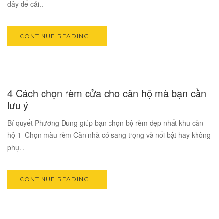
đây để cải...
CONTINUE READING...
17
4 Cách chọn rèm cửa cho căn hộ mà bạn cần
OCT
lưu ý
Bí quyết Phương Dung giúp bạn chọn bộ rèm đẹp nhất khu căn
hộ 1. Chọn màu rèm Căn nhà có sang trọng và nổi bật hay không
phụ...
CONTINUE READING...