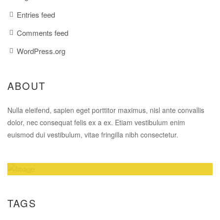
Entries feed
Comments feed
WordPress.org
ABOUT
Nulla eleifend, sapien eget porttitor maximus, nisl ante convallis
dolor, nec consequat felis ex a ex. Etiam vestibulum enim
euismod dui vestibulum, vitae fringilla nibh consectetur.
Amazing Theme! You can customize it very
easy to fit your needs.
TAGS