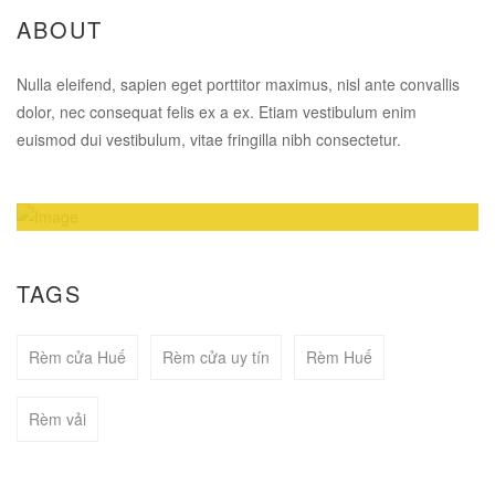
ABOUT
Nulla eleifend, sapien eget porttitor maximus, nisl ante convallis
dolor, nec consequat felis ex a ex. Etiam vestibulum enim
euismod dui vestibulum, vitae fringilla nibh consectetur.
Amazing Theme! You can customize it very
easy to fit your needs.
TAGS
Rèm cửa Huế
Rèm cửa uy tín
Rèm Huế
BUY NOW
Rèm vải