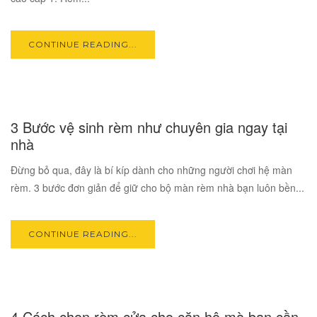
CONTINUE READING...
17
3 Bước vệ sinh rèm như chuyên gia ngay tại
OCT
nhà
Đừng bỏ qua, đây là bí kíp dành cho những người chơi hệ màn
rèm. 3 bước đơn giản để giữ cho bộ màn rèm nhà bạn luôn bền...
CONTINUE READING...
17
4 Cách chọn rèm cửa cho căn hộ mà bạn cần