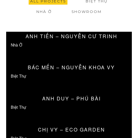
ALL PROJECTS
BIỆT THỰ
NHÀ Ở
SHOWROOM
ANH TIẾN – NGUYỄN CƯ TRINH
Nhà Ở
BÁC MẾN – NGUYỄN KHOA VY
Biệt Thự
ANH DUY – PHÚ BÀI
Biệt Thự
CHỊ VY – ECO GARDEN