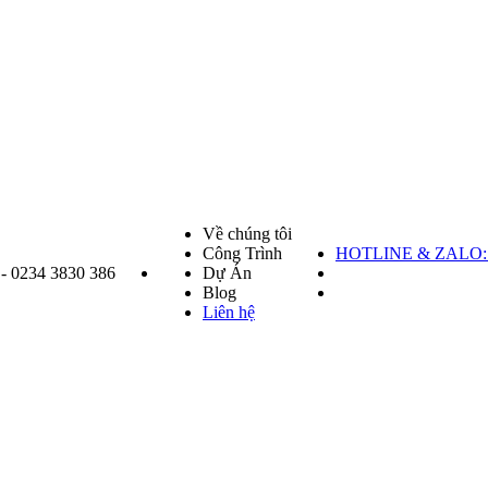
Về chúng tôi
Công Trình
HOTLINE & ZALO: 
 - 0234 3830 386
Dự Án
Blog
Liên hệ