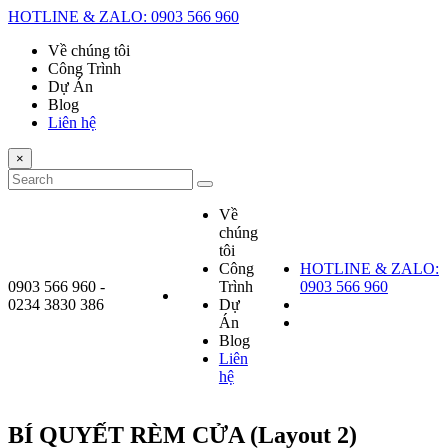
HOTLINE & ZALO: 0903 566 960
Về chúng tôi
Công Trình
Dự Án
Blog
Liên hệ
×
Về
chúng
tôi
Công
HOTLINE & ZALO:
0903 566 960 -
Trình
0903 566 960
0234 3830 386
Dự
Án
Blog
Liên
hệ
BÍ QUYẾT RÈM CỬA (Layout 2)